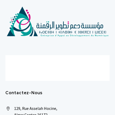
Contactez-Nous
129, Rue Asselah Hocine,


Alger Centre 16172