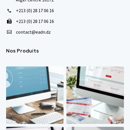
+213 (0) 28 17 06 16


+213 (0) 28 17 06 16


contact@eadn.dz


Nos Produits