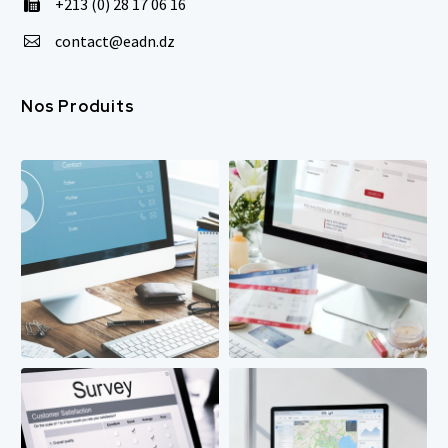
+213 (0) 28 17 06 16


contact@eadn.dz


Nos Produits