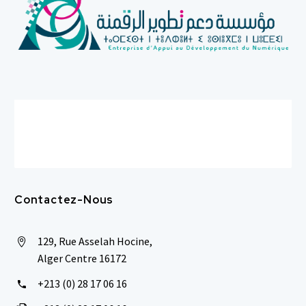
Contactez-Nous
129, Rue Asselah Hocine,


Alger Centre 16172
+213 (0) 28 17 06 16

