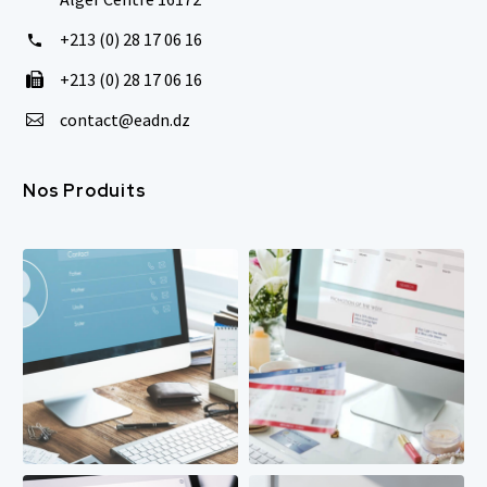
+213 (0) 28 17 06 16


+213 (0) 28 17 06 16


contact@eadn.dz


Nos Produits