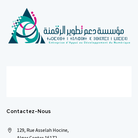
Contactez-Nous
129, Rue Asselah Hocine,


Alger Centre 16172